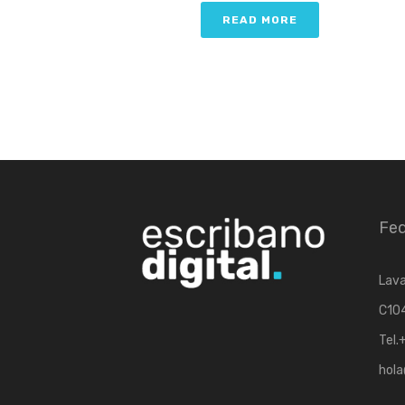
READ MORE
Fed
Lava
C104
Tel.
hola