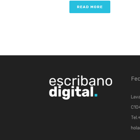
READ MORE
Fed
Lava
C104
Tel.
hola